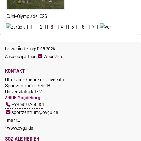
7.Uni-Olympiade_026
[
1
] [
2
] [
3
] [
4
] [
5
] [
6
] [
7
]
Letzte Änderung: 11.05.2026
Ansprechpartner:
Webmaster
KONTAKT
Otto-von-Guericke-Universität
Sportzentrum - Geb. 18
Universitätsplatz 2
39106 Magdeburg
+49 391 67-58851
sportzentrum@ovgu.de
mehr…
www.ovgu.de
SOZIALE MEDIEN