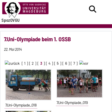
SpozOVGU
7.Uni-Olympiade beim 1. OSSB
22. Mai 2014
[
1
] [
2
] [
3
] [
4
] [
5
] [
6
] [
7
]
7.Uni-Olympiade_019
7.Uni-Olympiade_018