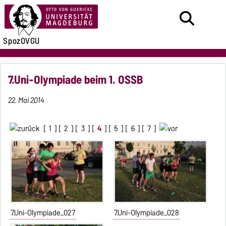
SpozOVGU
7.Uni-Olympiade beim 1. OSSB
22. Mai 2014
[
1
] [
2
] [
3
] [
4
] [
5
] [
6
] [
7
]
7.Uni-Olympiade_027
7.Uni-Olympiade_028