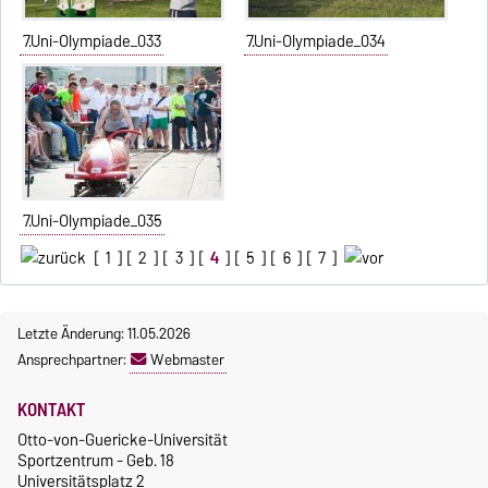
7.Uni-Olympiade_033
7.Uni-Olympiade_034
7.Uni-Olympiade_035
[
1
] [
2
] [
3
] [
4
] [
5
] [
6
] [
7
]
Letzte Änderung: 11.05.2026
Ansprechpartner:
Webmaster
KONTAKT
Otto-von-Guericke-Universität
Sportzentrum - Geb. 18
Universitätsplatz 2