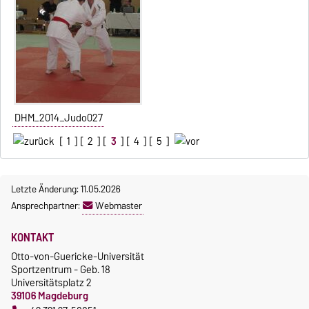
DHM_2014_Judo027
[
1
] [
2
] [
3
] [
4
] [
5
]
Letzte Änderung: 11.05.2026
Ansprechpartner:
Webmaster
KONTAKT
Otto-von-Guericke-Universität
Sportzentrum - Geb. 18
Universitätsplatz 2
39106 Magdeburg