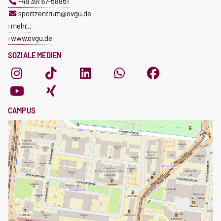
+49 391 67-58851
sportzentrum@ovgu.de
mehr…
www.ovgu.de
SOZIALE MEDIEN
CAMPUS