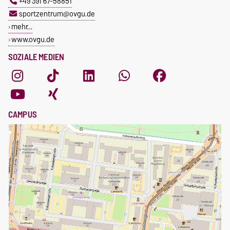
+49 391 67-58851
sportzentrum@ovgu.de
mehr…
www.ovgu.de
SOZIALE MEDIEN
CAMPUS