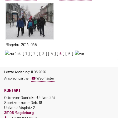
Ringebu_2014_045
[
1
] [
2
] [
3
] [
4
] [
5
] [
6
]
Letzte Änderung: 11.05.2026
Ansprechpartner:
Webmaster
KONTAKT
Otto-von-Guericke-Universität
Sportzentrum - Geb. 18
Universitätsplatz 2
39106 Magdeburg