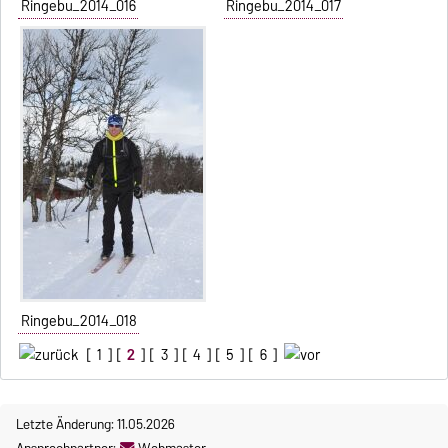
Ringebu_2014_016
Ringebu_2014_017
Ringebu_2014_018
[
1
] [
2
] [
3
] [
4
] [
5
] [
6
]
Letzte Änderung: 11.05.2026