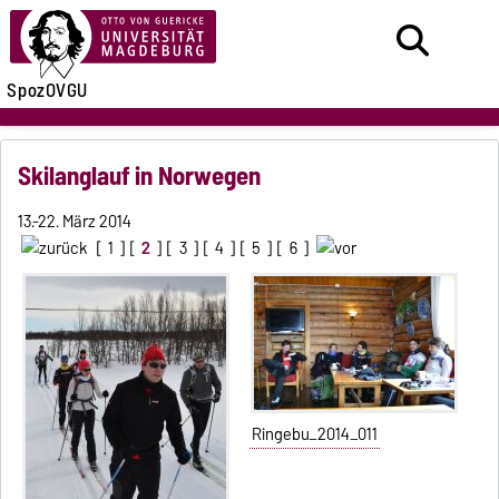
SpozOVGU
Skilanglauf in Norwegen
13.-22. März 2014
[
1
] [
2
] [
3
] [
4
] [
5
] [
6
]
Ringebu_2014_011