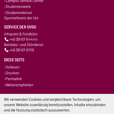
Campus Service Center
Studentenwerk
Studierendenrat
Sportreferent der Uni
SERVICE DER OVGU
Infopoint & Fundbüro
+49 391 67-54444
Betriebs- und Stördienst
+49 391 67-51118
DIESE SEITE
Vorlesen
Drucken
Permalink
Weiterempfehlen
Impressum
Wir verwenden Cookies und vergleichbare Technologien, um
unsere Website zuverlässig bereitzustellen, Inhalte einzubinden
Datenschutz
und die Nutzung statistisch auszuwerten.