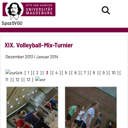
SpozOVGU
XIX. Volleyball-Mix-Turnier
Dezember 2013 / Januar 2014
[
1
] [
2
] [
3
] [
4
] [
5
] [
6
] [
7
] [
8
] [
9
] [
10
] [
11
] [
12
] [
13
]