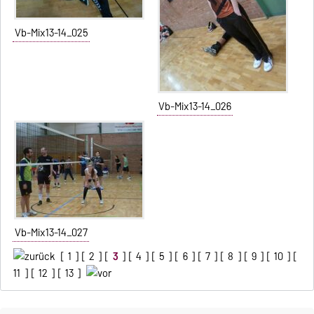
Vb-Mix13-14_025
Vb-Mix13-14_026
Vb-Mix13-14_027
[
1
] [
2
] [
3
] [
4
] [
5
] [
6
] [
7
] [
8
] [
9
] [
10
] [
11
] [
12
] [
13
]