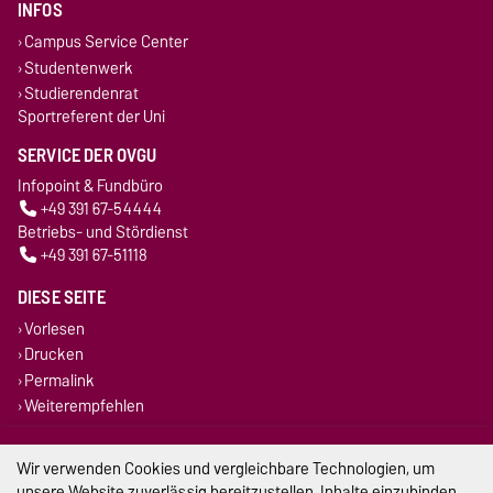
INFOS
Campus Service Center
Studentenwerk
Studierendenrat
Sportreferent der Uni
SERVICE DER OVGU
Infopoint & Fundbüro
+49 391 67-54444
Betriebs- und Stördienst
+49 391 67-51118
DIESE SEITE
Vorlesen
Drucken
Permalink
Weiterempfehlen
Impressum
Wir verwenden Cookies und vergleichbare Technologien, um
unsere Website zuverlässig bereitzustellen, Inhalte einzubinden