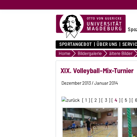
Spo
SPORTANGEBOT
ÜBER UNS
SERVI
Home
Bildergalerie
ältere Bilder
XIX. Volleyball-Mix-Turnier
Dezember 2013 / Januar 2014
[
1
] [
2
] [
3
] [
4
] [
5
] [