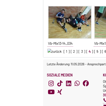
Vb-Mix13-14_034
Vb-Mix1
[
1
] [
2
] [
3
] [
4
] [
5
] [
Letzte Änderung: 11.05.2026
-
Ansprechpart
SOZIALE MEDIEN
K
O
S
Un
3