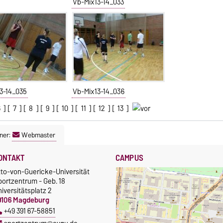
Vb-Mix13-14_033
3-14_035
Vb-Mix13-14_036
6
] [
7
] [
8
] [
9
] [
10
] [
11
] [
12
] [
13
]
ner:
Webmaster
ONTAKT
CAMPUS
tto-von-Guericke-Universität
portzentrum - Geb. 18
iversitätsplatz 2
9106 Magdeburg
+49 391 67-58851