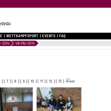
zOVGU
CE
WETTKAMPFSPORT
EVENTS
FAQ
2014
VB-Mix 13/14
6
] [
7
] [
8
] [
9
] [
10
] [
11
] [
12
] [
13
]