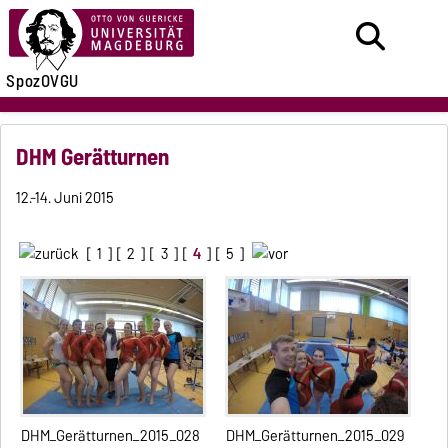
SpozOVGU
DHM Gerätturnen
12.-14. Juni 2015
[
1
] [
2
] [
3
] [
4
] [
5
]
DHM_Gerätturnen_2015_028
DHM_Gerätturnen_2015_029