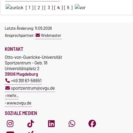
[
1
] [
2
] [
3
] [
4
] [
5
]
Letzte Änderung: 11.05.2026
Ansprechpartner:
Webmaster
KONTAKT
Otto-von-Guericke-Universität
Sportzentrum - Geb. 18
Universitätsplatz 2
39106 Magdeburg
+49 391 67-58851
sportzentrum@ovgu.de
mehr…
www.ovgu.de
SOZIALE MEDIEN