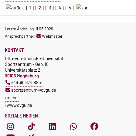
[
1
] [
2
] [
3
] [
4
] [
5
]
Letzte Änderung: 11.05.2026
Ansprechpartner:
Webmaster
KONTAKT
Otto-von-Guericke-Universität
Sportzentrum - Geb. 18
Universitätsplatz 2
39106 Magdeburg
+49 391 67-58851
sportzentrum@ovgu.de
mehr…
www.ovgu.de
SOZIALE MEDIEN