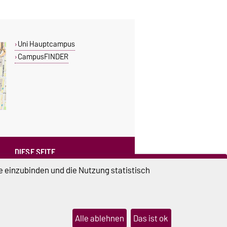
Uni Hauptcampus
CampusFINDER
DIESE SEITE
Vorlesen
e einzubinden und die Nutzung statistisch
Drucken
Permalink
Weiterempfehlen
Alle ablehnen
Das ist ok
lungen
Sitemap