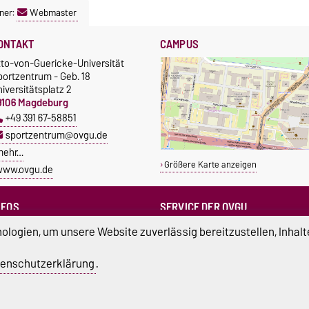
ner:
Webmaster
ONTAKT
CAMPUS
tto-von-Guericke-Universität
portzentrum - Geb. 18
iversitätsplatz 2
9106 Magdeburg
+49 391 67-58851
sportzentrum@ovgu.de
mehr…
Größere Karte anzeigen
www.ovgu.de
NFOS
SERVICE DER OVGU
Infopoint & Fundbüro
ampus Service Center
logien, um unsere Website zuverlässig bereitzustellen, Inhalt
+49 391 67-54444
Studentenwerk
Betriebs- und Stördienst
tudierendenrat
enschutzerklärung
.
+49 391 67-51118
ortreferent der Uni
atenschutz
Barrierefreiheit
Cookie-Einstel