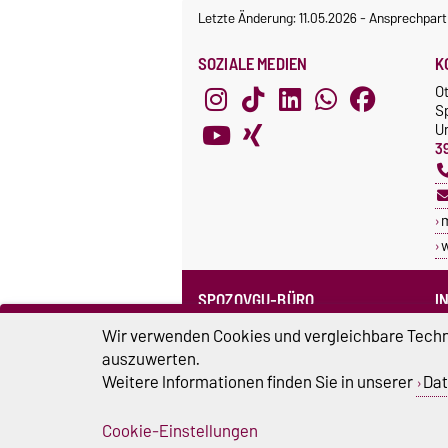
Letzte Änderung: 11.05.2026
-
Ansprechpart
SOZIALE MEDIEN
K
O
S
Un
3
SPOZOVGU-BÜRO
I
Sprechzeiten
C
Wir verwenden Cookies und vergleichbare Techno
Team SpozOVGU
auszuwerten.
S
Weitere Informationen finden Sie in unserer
Dat
Sp
Cookie-Einstellungen
Impressum
D