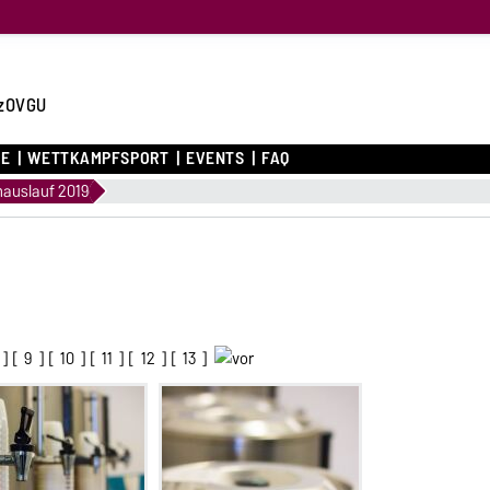
zOVGU
CE
WETTKAMPFSPORT
EVENTS
FAQ
auslauf 2019
] [
9
] [
10
] [
11
] [
12
] [
13
]