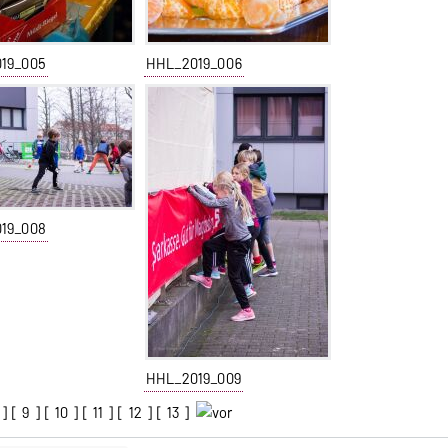
19_005
HHL_2019_006
19_008
HHL_2019_009
] [
9
] [
10
] [
11
] [
12
] [
13
]