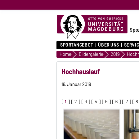
Spo
SPORTANGEBOT
ÜBER UNS
SERVI
Home
Bildergalerie
2019
Hochh
Hochhauslauf
16. Januar 2019
[
1
] [
2
] [
3
] [
4
] [
5
] [
6
] [
7
] [
8