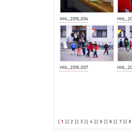
HHL_2019_004
HHL_20
HHL_2019_007
HHL_20
[
1
] [
2
] [
3
] [
4
] [
5
] [
6
] [
7
] [
8