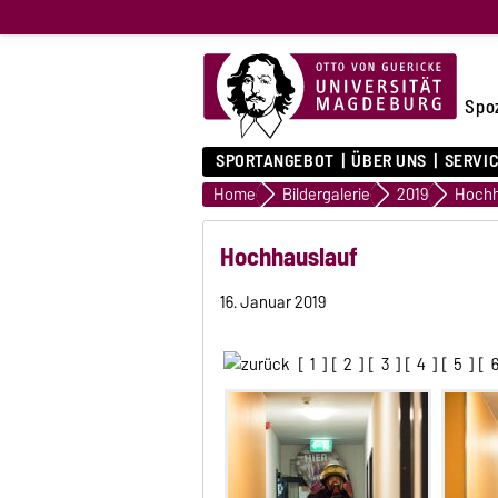
Spo
SPORTANGEBOT
ÜBER UNS
SERVI
Home
Bildergalerie
2019
Hochh
Hochhauslauf
16. Januar 2019
[
1
] [
2
] [
3
] [
4
] [
5
] [