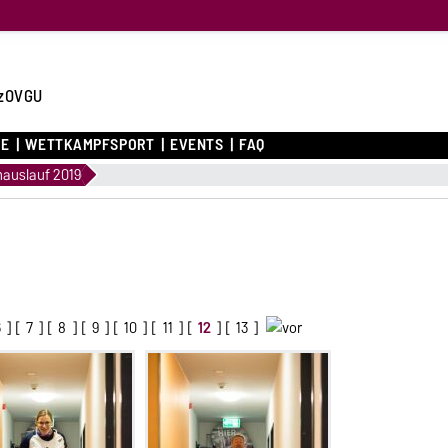
zOVGU
CE
WETTKAMPFSPORT
EVENTS
FAQ
auslauf 2019
6
] [
7
] [
8
] [
9
] [
10
] [
11
] [
12
] [
13
]