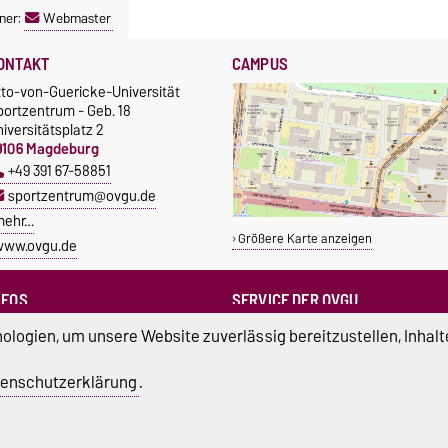
ner:
Webmaster
ONTAKT
CAMPUS
tto-von-Guericke-Universität
portzentrum - Geb. 18
iversitätsplatz 2
9106 Magdeburg
+49 391 67-58851
sportzentrum@ovgu.de
mehr…
Größere Karte anzeigen
www.ovgu.de
NFOS
SERVICE DER OVGU
Infopoint & Fundbüro
ampus Service Center
logien, um unsere Website zuverlässig bereitzustellen, Inhalt
+49 391 67-54444
Studentenwerk
Betriebs- und Stördienst
tudierendenrat
enschutzerklärung
.
+49 391 67-51118
ortreferent der Uni
atenschutz
Barrierefreiheit
Cookie-Einstel