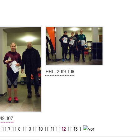
HHL_2019_108
19_107
6
] [
7
] [
8
] [
9
] [
10
] [
11
] [
12
] [
13
]