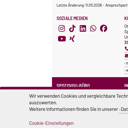
Letzte Änderung: 11.05.2026
-
Ansprechpart
SOZIALE MEDIEN
K
O
S
Un
3
SPOZOVGU-BÜRO
I
Sprechzeiten
C
Wir verwenden Cookies und vergleichbare Techno
Team SpozOVGU
auszuwerten.
S
Weitere Informationen finden Sie in unserer
Dat
Sp
Cookie-Einstellungen
Impressum
D