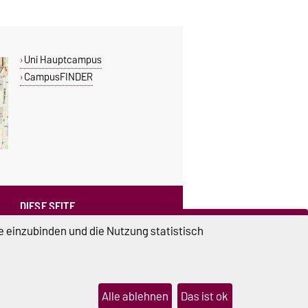
Uni Hauptcampus
CampusFINDER
DIESE SEITE
Vorlesen
e einzubinden und die Nutzung statistisch
Drucken
Permalink
Weiterempfehlen
Alle ablehnen
Das ist ok
lungen
Sitemap