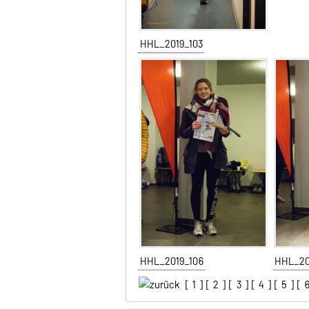
HHL_2019_103
HHL_2019_106
HHL_20
[
1
] [
2
] [
3
] [
4
] [
5
] [