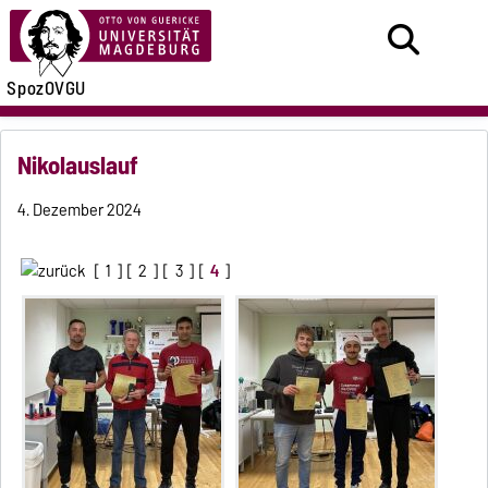
SpozOVGU
Nikolauslauf
4. Dezember 2024
[
1
] [
2
] [
3
] [
4
]