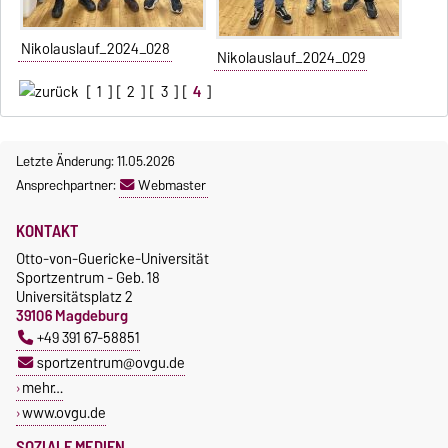
Nikolauslauf_2024_028
Nikolauslauf_2024_029
[
1
] [
2
] [
3
] [
4
]
Letzte Änderung: 11.05.2026
Ansprechpartner:
Webmaster
KONTAKT
Otto-von-Guericke-Universität
Sportzentrum - Geb. 18
Universitätsplatz 2
39106 Magdeburg
+49 391 67-58851
sportzentrum@ovgu.de
mehr…
www.ovgu.de
SOZIALE MEDIEN