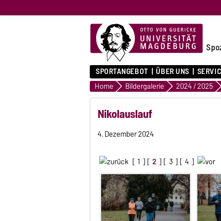
Spo
SPORTANGEBOT
ÜBER UNS
SERVI
Home
Bildergalerie
2024 / 2025
Nikolauslauf
4. Dezember 2024
[
1
] [
2
] [
3
] [
4
]