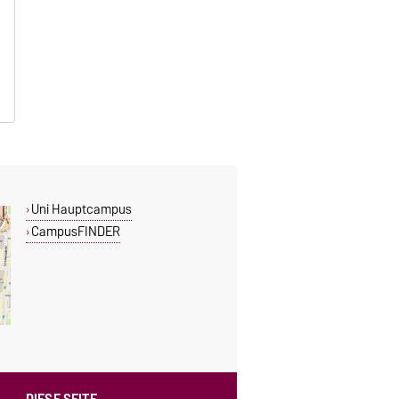
Uni Hauptcampus
CampusFINDER
DIESE SEITE