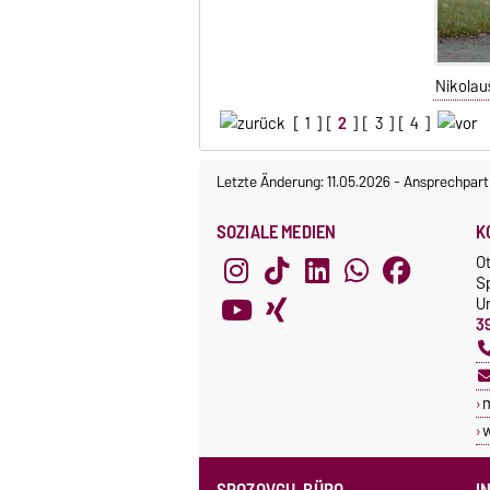
Nikolau
[
1
] [
2
] [
3
] [
4
]
Letzte Änderung: 11.05.2026
-
Ansprechpart
SOZIALE MEDIEN
K
O
S
Un
3
SPOZOVGU-BÜRO
I