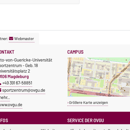
tner:
Webmaster
ONTAKT
CAMPUS
tto-von-Guericke-Universität
portzentrum - Geb. 18
iversitätsplatz 2
9106 Magdeburg
+49 391 67-58851
sportzentrum@ovgu.de
mehr…
Größere Karte anzeigen
www.ovgu.de
NFOS
SERVICE DER OVGU
Infopoint & Fundbüro
ampus Service Center