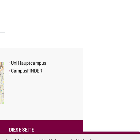
Uni Hauptcampus
CampusFINDER
DIESE SEITE
Vorlesen