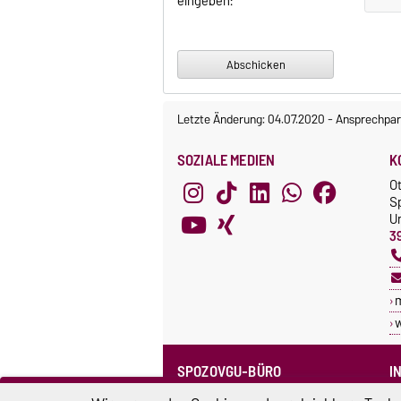
eingeben:
Letzte Änderung: 04.07.2020
-
Ansprechpar
SOZIALE MEDIEN
K
O
S
Un
3
SPOZOVGU-BÜRO
I
Sprechzeiten
C