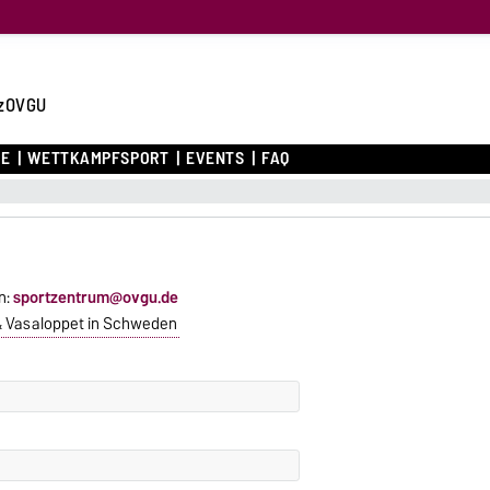
zOVGU
CE
WETTKAMPFSPORT
EVENTS
FAQ
n:
sportzentrum@ovgu.de
 & Vasaloppet in Schweden