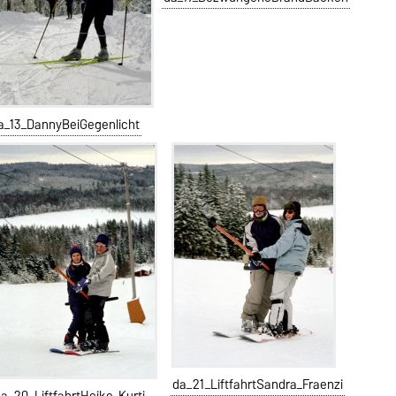
a_13_DannyBeiGegenlicht
da_21_LiftfahrtSandra_Fraenzi
da_20_LiftfahrtHeike_Kurti