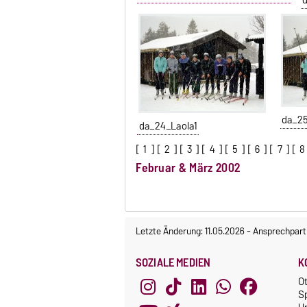
da_2
da_24_Laola1
[
1
] [
2
] [
3
] [
4
] [
5
] [
6
] [
7
] [
8
Februar & März 2002
Letzte Änderung: 11.05.2026
-
Ansprechpart
SOZIALE MEDIEN
K
O
S