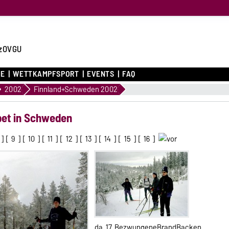
zOVGU
CE
WETTKAMPFSPORT
EVENTS
FAQ
2002
Finnland+Schweden 2002
ppet in Schweden
] [
9
] [
10
] [
11
] [
12
] [
13
] [
14
] [
15
] [
16
]
da_17_BezwungeneBrandBacken