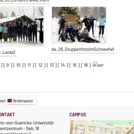
da_26_GruppenfotoImSchneefall
5_Laola2
] [
9
] [
10
] [
11
] [
12
] [
13
] [
14
] [
15
] [
16
]
ner:
Webmaster
ONTAKT
CAMPUS
tto-von-Guericke-Universität
portzentrum - Geb. 18