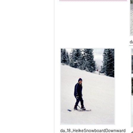
d
da_18_HeikeSnowboardDownward