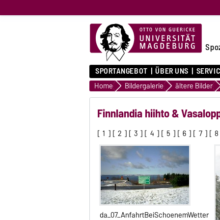
Spo
SPORTANGEBOT
ÜBER UNS
SERVI
Home
Bildergalerie
ältere Bilder
Finnlandia hiihto & Vasalo
[
1
] [
2
] [
3
] [
4
] [
5
] [
6
] [
7
] [
8
da_07_AnfahrtBeiSchoenemWetter