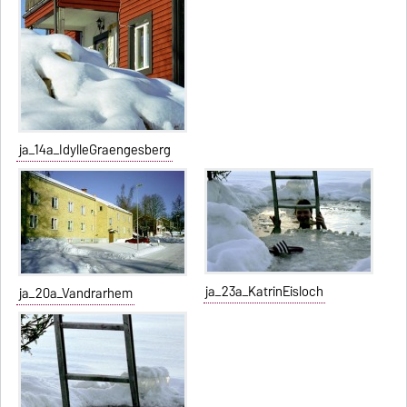
ja_14a_IdylleGraengesberg
ja_23a_KatrinEisloch
ja_20a_Vandrarhem