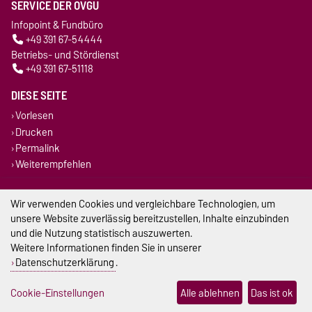
SERVICE DER OVGU
Infopoint & Fundbüro
+49 391 67-54444
Betriebs- und Stördienst
+49 391 67-51118
DIESE SEITE
Vorlesen
Drucken
Permalink
Weiterempfehlen
Impressum
Wir verwenden Cookies und vergleichbare Technologien, um
unsere Website zuverlässig bereitzustellen, Inhalte einzubinden
Datenschutz
und die Nutzung statistisch auszuwerten.
Weitere Informationen finden Sie in unserer
Barrierefreiheit
Datenschutzerklärung
.
Cookie-Einstellungen
Cookie-Einstellungen
Alle ablehnen
Das ist ok
Sitemap