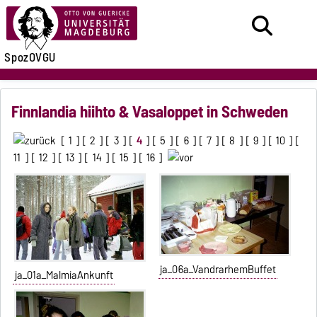
SpozOVGU
Finnlandia hiihto & Vasaloppet in Schweden
[
1
] [
2
] [
3
] [
4
] [
5
] [
6
] [
7
] [
8
] [
9
] [
10
] [
11
] [
12
] [
13
] [
14
] [
15
] [
16
]
ja_06a_VandrarhemBuffet
ja_01a_MalmiaAnkunft