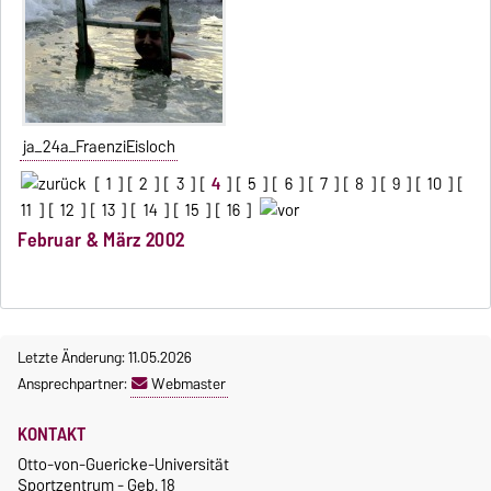
ja_24a_FraenziEisloch
[
1
] [
2
] [
3
] [
4
] [
5
] [
6
] [
7
] [
8
] [
9
] [
10
] [
11
] [
12
] [
13
] [
14
] [
15
] [
16
]
Februar & März 2002
Letzte Änderung: 11.05.2026
Ansprechpartner:
Webmaster
KONTAKT
Otto-von-Guericke-Universität
Sportzentrum - Geb. 18