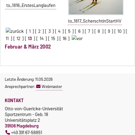
to_1816_ErstesLanglaufen
to_1817_ScherschtinStartHV
[
1
] [
2
] [
3
] [
4
] [
5
] [
6
] [
7
] [
8
] [
9
] [
10
] [
11
] [
12
] [
13
] [
14
] [
15
] [
16
]
Februar & März 2002
Letzte Änderung: 11.05.2026
Ansprechpartner:
Webmaster
KONTAKT
Otto-von-Guericke-Universität
Sportzentrum - Geb. 18
Universitätsplatz 2
39106 Magdeburg
+49 391 67-58851