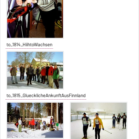
to_1814_HiihtoWachsen
to_1815_GluecklicheAnkunftAusFinnland