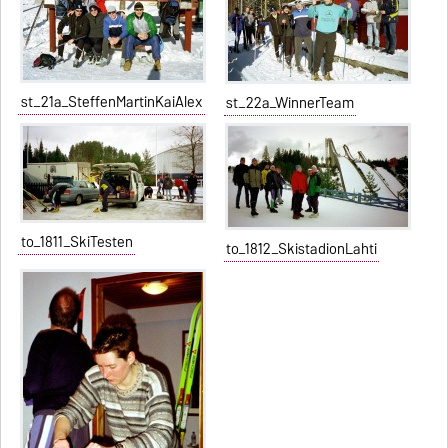
st_21a_SteffenMartinKaiAlex
st_22a_WinnerTeam
to_1811_SkiTesten
to_1812_SkistadionLahti