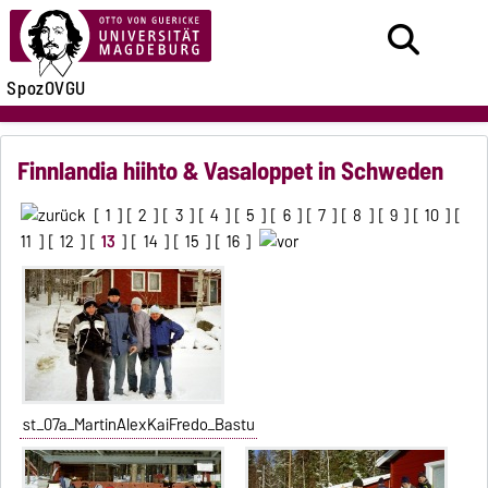
SpozOVGU
Finnlandia hiihto & Vasaloppet in Schweden
[
1
] [
2
] [
3
] [
4
] [
5
] [
6
] [
7
] [
8
] [
9
] [
10
] [
11
] [
12
] [
13
] [
14
] [
15
] [
16
]
st_07a_MartinAlexKaiFredo_Bastu