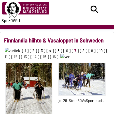
SpozOVGU
Finnlandia hiihto & Vasaloppet in Schweden
[
1
] [
2
] [
3
] [
4
] [
5
] [
6
] [
7
] [
8
] [
9
] [
10
] [
11
] [
12
] [
13
] [
14
] [
15
] [
16
]
jo_29_Stroh80VsSportstuds