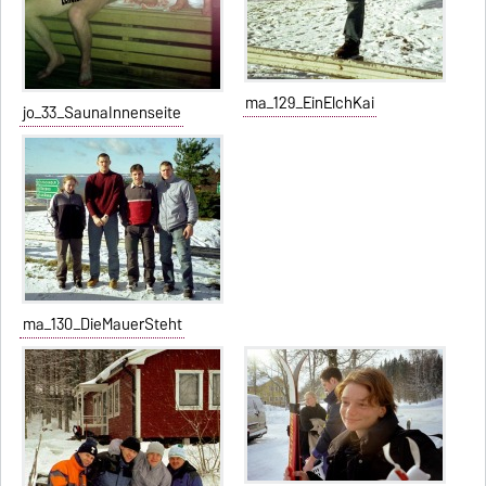
ma_129_EinElchKai
jo_33_SaunaInnenseite
ma_130_DieMauerSteht