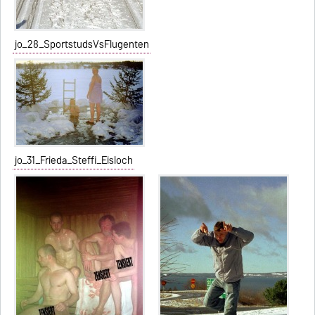
jo_28_SportstudsVsFlugenten
jo_31_Frieda_Steffi_Eisloch