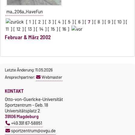
ma_206a_HaveFun
[
1
] [
2
] [
3
] [
4
] [
5
] [
6
] [
7
] [
8
] [
9
] [
10
] [
11
] [
12
] [
13
] [
14
] [
15
] [
16
]
Februar & März 2002
Letzte Änderung: 11.05.2026
Ansprechpartner:
Webmaster
KONTAKT
Otto-von-Guericke-Universität
Sportzentrum - Geb. 18
Universitätsplatz 2
39106 Magdeburg
+49 391 67-58851
sportzentrum@ovgu.de