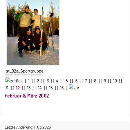
st_02a_Sportgruppe
[
1
] [
2
] [
3
] [
4
] [
5
] [
6
] [
7
] [
8
] [
9
] [
10
] [
11
] [
12
] [
13
] [
14
] [
15
] [
16
]
Februar & März 2002
Letzte Änderung: 11.05.2026