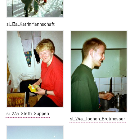
si_13a_KatrinMannschaft
si_23a_Steffi_Suppen
si_24a_Jochen_Brotmesser