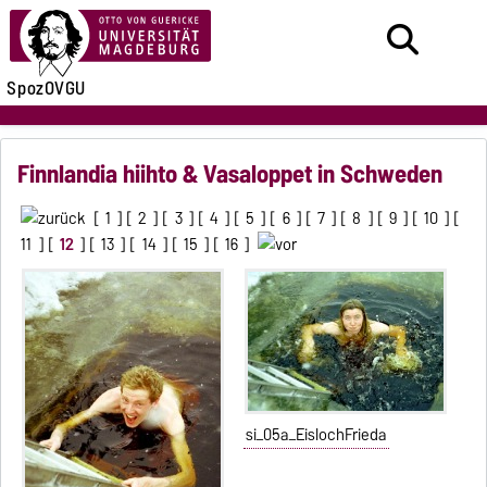
SpozOVGU
Finnlandia hiihto & Vasaloppet in Schweden
[
1
] [
2
] [
3
] [
4
] [
5
] [
6
] [
7
] [
8
] [
9
] [
10
] [
11
] [
12
] [
13
] [
14
] [
15
] [
16
]
si_05a_EislochFrieda