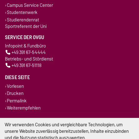
Campus Service Center
Studentenwerk
Studierendenrat
Sportreferent der Uni
SERVICE DER OVGU
Infopoint & Fundbüro
+49 391 67-54444
Betriebs- und Stördienst
+49 391 67-51118
DIESE SEITE
Vorlesen
Drucken
Permalink
Weiterempfehlen
Impressum
Wir verwenden Cookies und vergleichbare Technologien, um
unsere Website zuverlässig bereitzustellen, Inhalte einzubinden
Datenschutz
und die Nutzung statistisch auszuwerten.