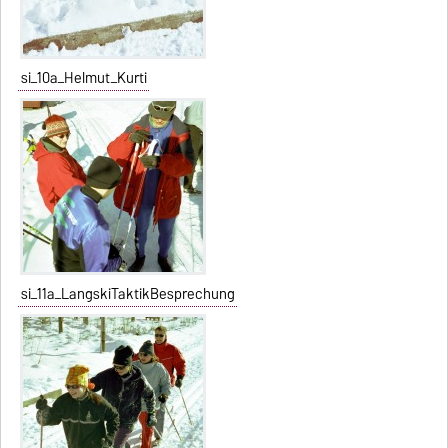
si_10a_Helmut_Kurti
si_11a_LangskiTaktikBesprechung