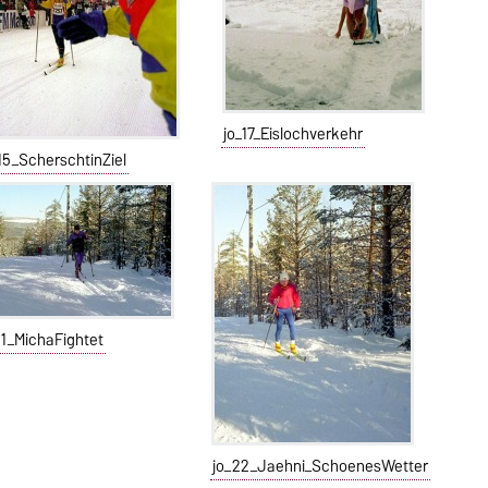
jo_17_Eislochverkehr
15_ScherschtinZiel
21_MichaFightet
jo_22_Jaehni_SchoenesWetter