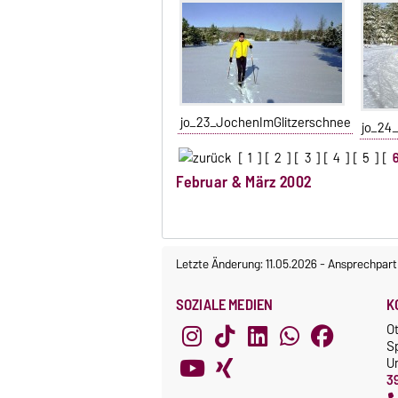
jo_23_JochenImGlitzerschnee
jo_24
[
1
] [
2
] [
3
] [
4
] [
5
] [
Februar & März 2002
Letzte Änderung: 11.05.2026
-
Ansprechpart
SOZIALE MEDIEN
K
O
S
Un
3