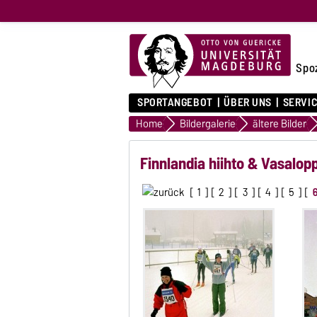
Spo
SPORTANGEBOT
ÜBER UNS
SERVI
Home
Bildergalerie
ältere Bilder
Finnlandia hiihto & Vasalo
[
1
] [
2
] [
3
] [
4
] [
5
] [