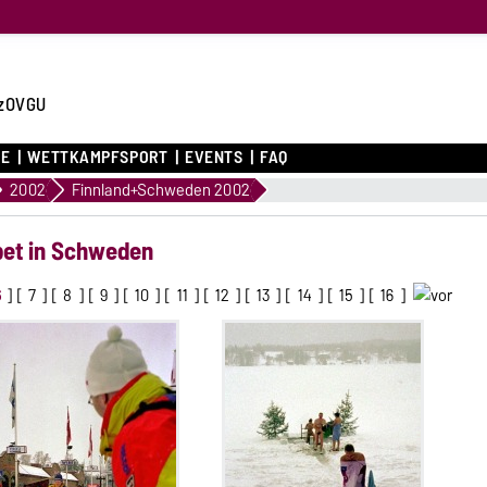
zOVGU
CE
WETTKAMPFSPORT
EVENTS
FAQ
2002
Finnland+Schweden 2002
ppet in Schweden
6
] [
7
] [
8
] [
9
] [
10
] [
11
] [
12
] [
13
] [
14
] [
15
] [
16
]