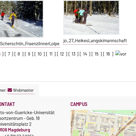
jo_27_HeikesLangskimannschaft
_Scherschtin_FraenziInnerLoipe
6
] [
7
] [
8
] [
9
] [
10
] [
11
] [
12
] [
13
] [
14
] [
15
] [
16
]
ner:
Webmaster
ONTAKT
CAMPUS
tto-von-Guericke-Universität
portzentrum - Geb. 18
iversitätsplatz 2
9106 Magdeburg