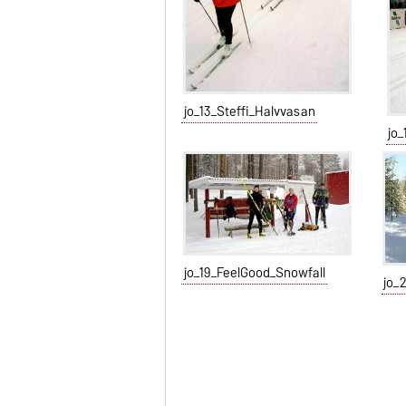
jo_13_Steffi_Halvvasan
jo_
jo_19_FeelGood_Snowfall
jo_