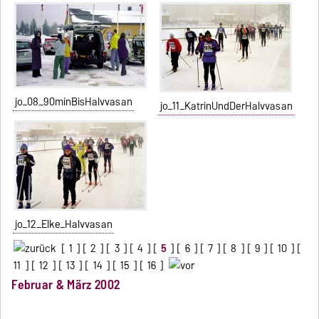
jo_08_90minBisHalvvasan
jo_11_KatrinUndDerHalvvasan
jo_12_Elke_Halvvasan
[
1
] [
2
] [
3
] [
4
] [
5
] [
6
] [
7
] [
8
] [
9
] [
10
] [
11
] [
12
] [
13
] [
14
] [
15
] [
16
]
Februar & März 2002