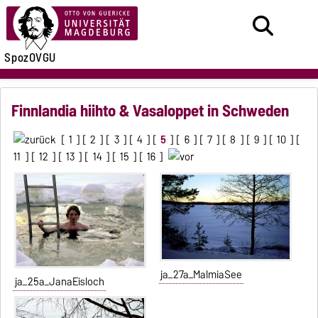
SpozOVGU
Finnlandia hiihto & Vasaloppet in Schweden
[
1
] [
2
] [
3
] [
4
] [
5
] [
6
] [
7
] [
8
] [
9
] [
10
] [
11
] [
12
] [
13
] [
14
] [
15
] [
16
]
ja_27a_MalmiaSee
ja_25a_JanaEisloch