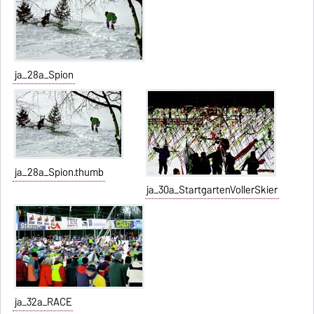
ja_28a_Spion
ja_28a_Spion.thumb
ja_30a_StartgartenVollerSkier
ja_32a_RACE