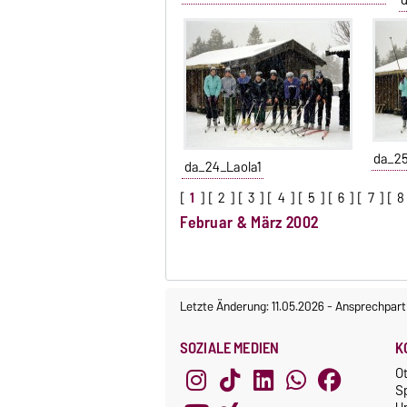
da_2
da_24_Laola1
[
1
] [
2
] [
3
] [
4
] [
5
] [
6
] [
7
] [
8
Februar & März 2002
Letzte Änderung: 11.05.2026
-
Ansprechpart
SOZIALE MEDIEN
K
O
S