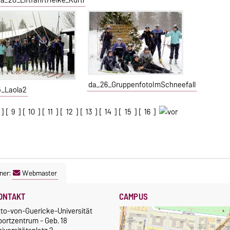
da_26_GruppenfotoImSchneefall
5_Laola2
] [
9
] [
10
] [
11
] [
12
] [
13
] [
14
] [
15
] [
16
]
ner:
Webmaster
ONTAKT
CAMPUS
tto-von-Guericke-Universität
portzentrum - Geb. 18