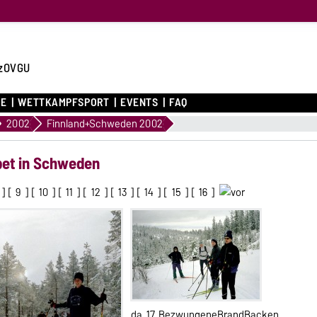
zOVGU
CE
WETTKAMPFSPORT
EVENTS
FAQ
2002
Finnland+Schweden 2002
ppet in Schweden
] [
9
] [
10
] [
11
] [
12
] [
13
] [
14
] [
15
] [
16
]
da_17_BezwungeneBrandBacken