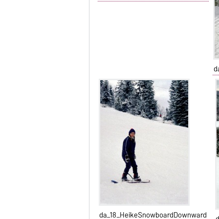
d
da_18_HeikeSnowboardDownward