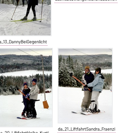
a_13_DannyBeiGegenlicht
da_21_LiftfahrtSandra_Fraenzi
da_20_LiftfahrtHeike_Kurti