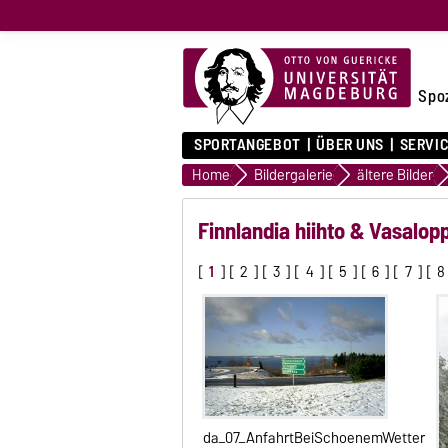
Spo
SPORTANGEBOT
ÜBER UNS
SERVI
Home
Bildergalerie
ältere Bilder
Finnlandia hiihto & Vasalo
[
1
] [
2
] [
3
] [
4
] [
5
] [
6
] [
7
] [
8
da_07_AnfahrtBeiSchoenemWetter