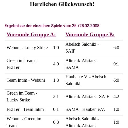
Ergebnisse der einzelnen Spiele vom 25./26.02.2008
Vorrunde Gruppe A:
Vorrunde Gruppe B:
Abelsch Saloniki -
Webuni - Lucky Strike
1:0
6:0
SAIF
Green im Team -
Altmark-Allstars -
4:0
0:1
FEITer
SAMA
Hauben e.V. - Abelsch
Team Intim - Webuni
1:3
6:0
Saloniki
Green im Team -
2:1
Altmark-Allstars - SAIF
4:2
Lucky Strike
FEITer - Team Intim
0:1
SAMA - Hauben e.V.
1:0
Webuni - Green im
Abelsch Saloniki -
0:3
1:0
Team
Altmark-Allstars