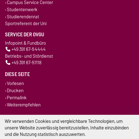
Campus Service Center
Studentenwerk
Studierendenrat
Sportreferent der Uni
SERVICE DER OVGU
Infopoint & Fundbüro
+49 391 67-54444
Betriebs- und Stördienst
+49 391 67-51118
DIESE SEITE
Vorlesen
Drucken
Permalink
Weiterempfehlen
Impressum
Wir verwenden Cookies und vergleichbare Technologien, um
unsere Website zuverlässig bereitzustellen, Inhalte einzubinden
Datenschutz
und die Nutzung statistisch auszuwerten.