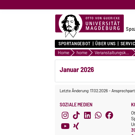
Spo
SPORTANGEBOT
ÜBER UNS
SERVI
Home
home
Veranstaltungskalender
Januar 2026
Letzte Änderung: 17.02.2026
-
Ansprechpart
SOZIALE MEDIEN
K
O
S
Un
3