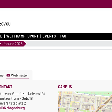
zOVGU
CE
WETTKAMPFSPORT
EVENTS
FAQ
Januar 2026
ner:
Webmaster
ONTAKT
CAMPUS
tto-von-Guericke-Universität
portzentrum - Geb. 18
iversitätsplatz 2
9106 Magdeburg