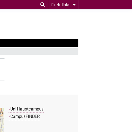
Direktlinks
Uni Hauptcampus
CampusFINDER