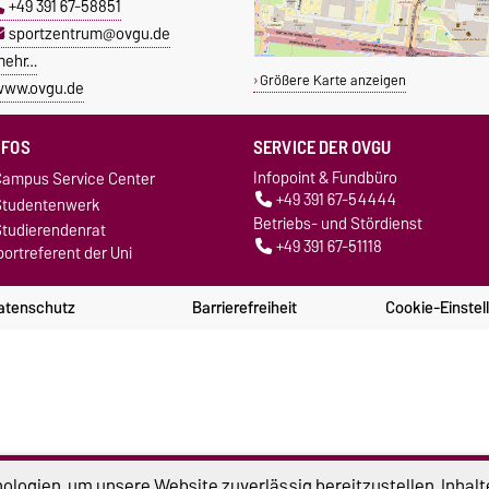
+49 391 67-58851
sportzentrum@ovgu.de
mehr…
Größere Karte anzeigen
www.ovgu.de
NFOS
SERVICE DER OVGU
Infopoint & Fundbüro
ampus Service Center
+49 391 67-54444
Studentenwerk
Betriebs- und Stördienst
tudierendenrat
+49 391 67-51118
ortreferent der Uni
atenschutz
Barrierefreiheit
Cookie-Einstel
logien, um unsere Website zuverlässig bereitzustellen, Inhalt