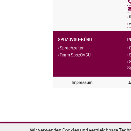
SPOZOVGU-BÜRO
I
Sprechzeiten
C
Team SpozOVGU
S
Sp
Impressum
D
Wir verwenden Cookies und vergleichbare Techno