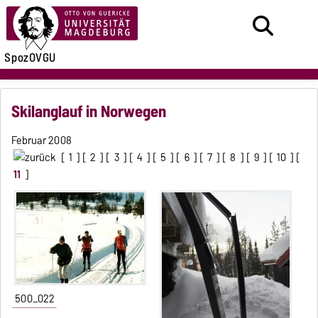
SpozOVGU
Skilanglauf in Norwegen
Februar 2008
[
1
] [
2
] [
3
] [
4
] [
5
] [
6
] [
7
] [
8
] [
9
] [
10
] [
11
]
500_022