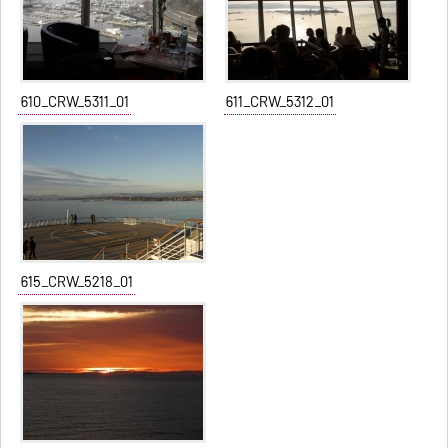
610_CRW_5311_01
611_CRW_5312_01
615_CRW_5218_01