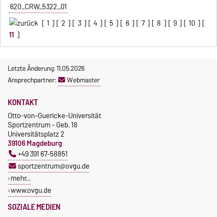
620_CRW_5322_01
[
1
] [
2
] [
3
] [
4
] [
5
] [
6
] [
7
] [
8
] [
9
] [
10
] [
11
]
Letzte Änderung: 11.05.2026
Ansprechpartner:
Webmaster
KONTAKT
Otto-von-Guericke-Universität
Sportzentrum - Geb. 18
Universitätsplatz 2
39106 Magdeburg
+49 391 67-58851
sportzentrum@ovgu.de
mehr…
www.ovgu.de
SOZIALE MEDIEN