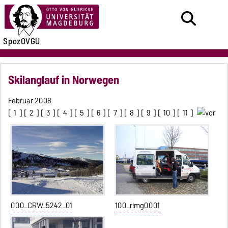
SpozOVGU
Skilanglauf in Norwegen
Februar 2008
[
1
] [
2
] [
3
] [
4
] [
5
] [
6
] [
7
] [
8
] [
9
] [
10
] [
11
]
000_CRW_5242_01
100_rimg0001