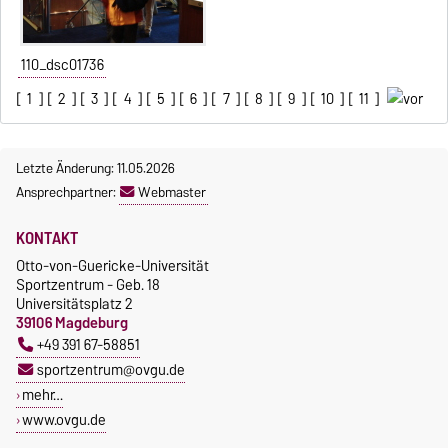
110_dsc01736
[
1
] [
2
] [
3
] [
4
] [
5
] [
6
] [
7
] [
8
] [
9
] [
10
] [
11
]
Letzte Änderung: 11.05.2026
Ansprechpartner:
Webmaster
KONTAKT
Otto-von-Guericke-Universität
Sportzentrum - Geb. 18
Universitätsplatz 2
39106 Magdeburg
+49 391 67-58851
sportzentrum@ovgu.de
mehr…
www.ovgu.de