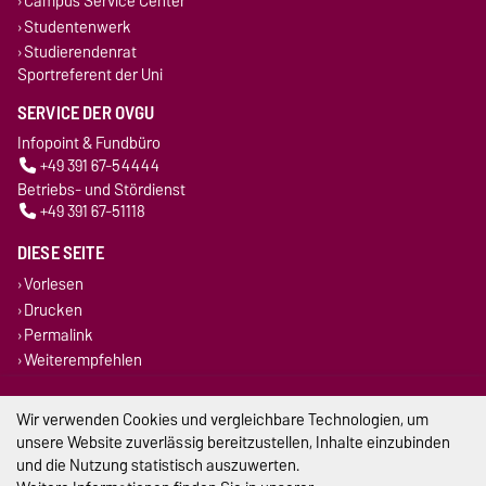
Campus Service Center
Studentenwerk
Studierendenrat
Sportreferent der Uni
SERVICE DER OVGU
Infopoint & Fundbüro
+49 391 67-54444
Betriebs- und Stördienst
+49 391 67-51118
DIESE SEITE
Vorlesen
Drucken
Permalink
Weiterempfehlen
Impressum
Wir verwenden Cookies und vergleichbare Technologien, um
unsere Website zuverlässig bereitzustellen, Inhalte einzubinden
Datenschutz
und die Nutzung statistisch auszuwerten.