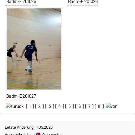
Badm-E 201025
Badm-E 201026
Badm-E 201027
[
1
] [
2
] [
3
] [
4
] [
5
] [
6
] [
7
] [
8
]
Letzte Änderung: 11.05.2026
Ansprechpartner:
Webmaster