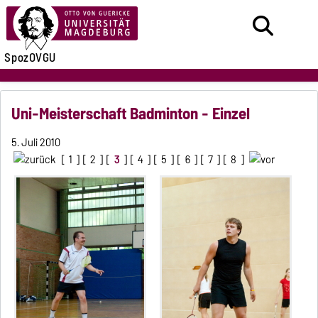
SpozOVGU
Uni-Meisterschaft Badminton - Einzel
5. Juli 2010
[
1
] [
2
] [
3
] [
4
] [
5
] [
6
] [
7
] [
8
]