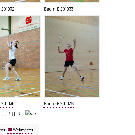
 201032
Badm-E 201033
 201035
Badm-E 201036
6
] [
7
] [
8
]
ner:
Webmaster