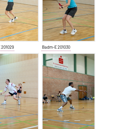
 201029
Badm-E 201030