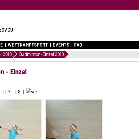
zOVGU
CE
WETTKAMPFSPORT
EVENTS
FAQ
2010
Badminton-Einzel 2010
n - Einzel
6
] [
7
] [
8
]