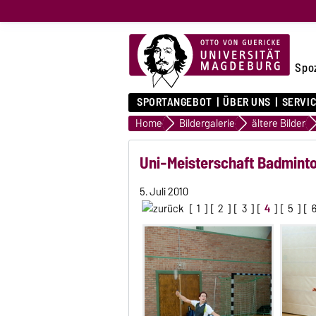
Spo
SPORTANGEBOT
ÜBER UNS
SERVI
Home
Bildergalerie
ältere Bilder
Uni-Meisterschaft Badminto
5. Juli 2010
[
1
] [
2
] [
3
] [
4
] [
5
] [