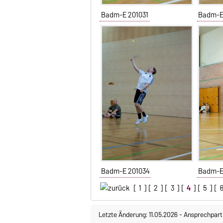
Badm-E 201031
Badm-E
Badm-E 201034
Badm-E
[
1
] [
2
] [
3
] [
4
] [
5
] [
Letzte Änderung: 11.05.2026
-
Ansprechpart