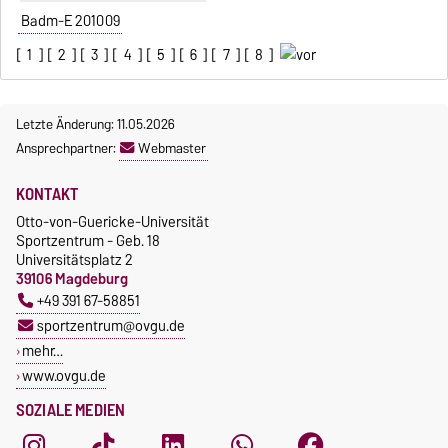
Badm-E 201009
[
1
] [
2
] [
3
] [
4
] [
5
] [
6
] [
7
] [
8
]
Letzte Änderung: 11.05.2026
Ansprechpartner:
Webmaster
KONTAKT
Otto-von-Guericke-Universität
Sportzentrum - Geb. 18
Universitätsplatz 2
39106 Magdeburg
+49 391 67-58851
sportzentrum@ovgu.de
mehr…
www.ovgu.de
SOZIALE MEDIEN