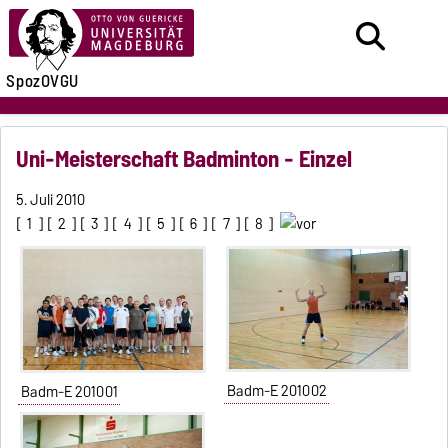
SpozOVGU
Uni-Meisterschaft Badminton - Einzel
5. Juli 2010
[
1
] [
2
] [
3
] [
4
] [
5
] [
6
] [
7
] [
8
]
Badm-E 201002
Badm-E 201001