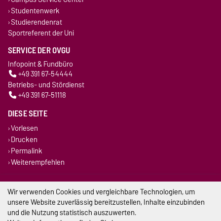
Studentenwerk
Studierendenrat
Sportreferent der Uni
SERVICE DER OVGU
Infopoint & Fundbüro
+49 391 67-54444
Betriebs- und Stördienst
+49 391 67-51118
DIESE SEITE
Vorlesen
Drucken
Permalink
Weiterempfehlen
Impressum
Wir verwenden Cookies und vergleichbare Technologien, um
unsere Website zuverlässig bereitzustellen, Inhalte einzubinden
Datenschutz
und die Nutzung statistisch auszuwerten.