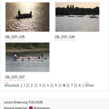
DB_2011_035
DB_2011_036
DB_2011_037
[
1
] [
2
] [
3
] [
4
] [
5
] [
6
] [
7
] [
8
]
Letzte Änderung: 11.05.2026
Ansprechpartner:
Webmaster