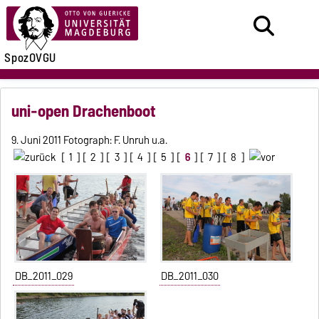
SpozOVGU
uni-open Drachenboot
9. Juni 2011 Fotograph: F. Unruh u.a.
[
1
] [
2
] [
3
] [
4
] [
5
] [
6
] [
7
] [
8
]
DB_2011_029
DB_2011_030