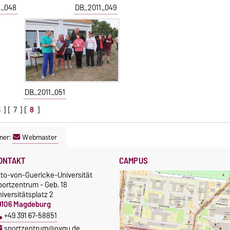
1_048
DB_2011_049
DB_2011_051
6
] [
7
] [
8
]
ner:
Webmaster
ONTAKT
CAMPUS
tto-von-Guericke-Universität
portzentrum - Geb. 18
iversitätsplatz 2
9106 Magdeburg
+49 391 67-58851
sportzentrum@ovgu.de