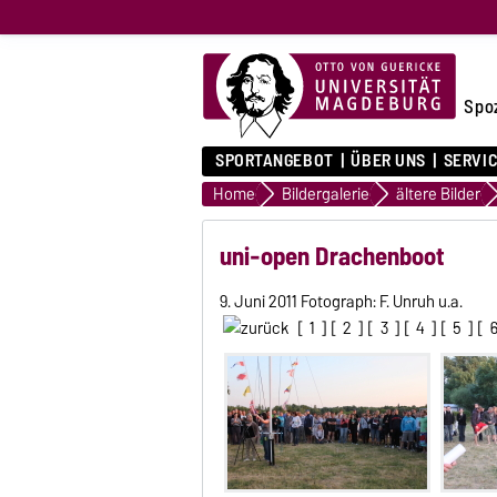
Spo
SPORTANGEBOT
ÜBER UNS
SERVI
Home
Bildergalerie
ältere Bilder
uni-open Drachenboot
9. Juni 2011 Fotograph: F. Unruh u.a.
[
1
] [
2
] [
3
] [
4
] [
5
] [