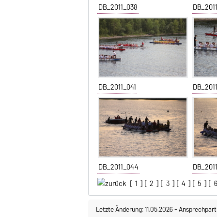
DB_2011_038
DB_201
DB_2011_041
DB_201
DB_2011_044
DB_201
[
1
] [
2
] [
3
] [
4
] [
5
] [
Letzte Änderung: 11.05.2026
-
Ansprechpart