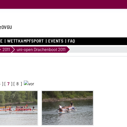
zOVGU
CE
WETTKAMPFSPORT
EVENTS
FAQ
2011
uni-open Drachenboot 2011
6
] [
7
] [
8
]