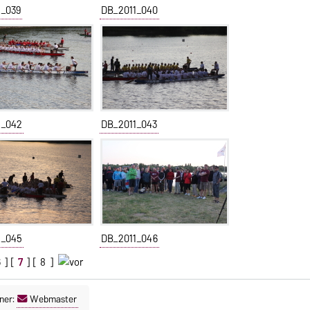
1_039
DB_2011_040
1_042
DB_2011_043
1_045
DB_2011_046
6
] [
7
] [
8
]
ner:
Webmaster