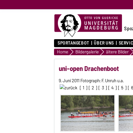
Spo
SPORTANGEBOT
ÜBER UNS
SERVI
Home
Bildergalerie
ältere Bilder
uni-open Drachenboot
9. Juni 2011 Fotograph: F. Unruh u.a.
[
1
] [
2
] [
3
] [
4
] [
5
] [