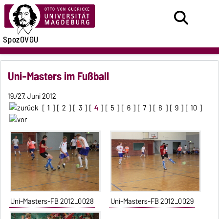
SpozOVGU
Uni-Masters im Fußball
19./27. Juni 2012
[
1
] [
2
] [
3
] [
4
] [
5
] [
6
] [
7
] [
8
] [
9
] [
10
]
Uni-Masters-FB 2012_0028
Uni-Masters-FB 2012_0029