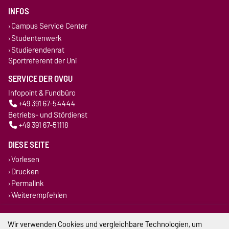
INFOS
Campus Service Center
Studentenwerk
Studierendenrat
Sportreferent der Uni
SERVICE DER OVGU
Infopoint & Fundbüro
+49 391 67-54444
Betriebs- und Stördienst
+49 391 67-51118
DIESE SEITE
Vorlesen
Drucken
Permalink
Weiterempfehlen
Impressum
Wir verwenden Cookies und vergleichbare Technologien, um