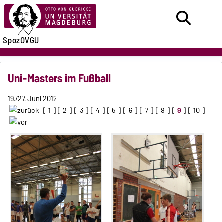
SpozOVGU
Uni-Masters im Fußball
19./27. Juni 2012
[
1
] [
2
] [
3
] [
4
] [
5
] [
6
] [
7
] [
8
] [
9
] [
10
]