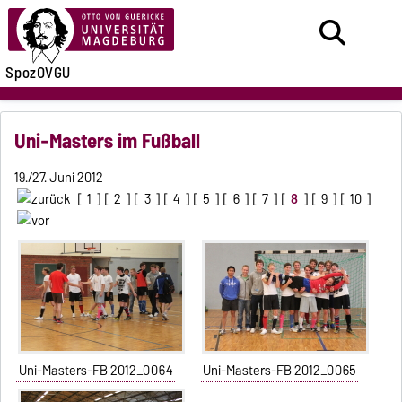
SpozOVGU
Uni-Masters im Fußball
19./27. Juni 2012
[
1
] [
2
] [
3
] [
4
] [
5
] [
6
] [
7
] [
8
] [
9
] [
10
]
Uni-Masters-FB 2012_0064
Uni-Masters-FB 2012_0065