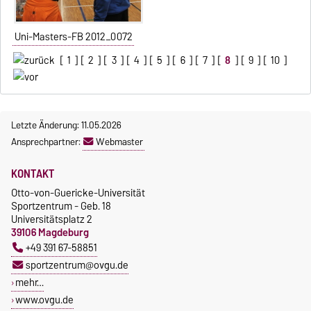
Uni-Masters-FB 2012_0072
[
1
] [
2
] [
3
] [
4
] [
5
] [
6
] [
7
] [
8
] [
9
] [
10
]
Letzte Änderung: 11.05.2026
Ansprechpartner:
Webmaster
KONTAKT
Otto-von-Guericke-Universität
Sportzentrum - Geb. 18
Universitätsplatz 2
39106 Magdeburg
+49 391 67-58851
sportzentrum@ovgu.de
mehr…
www.ovgu.de