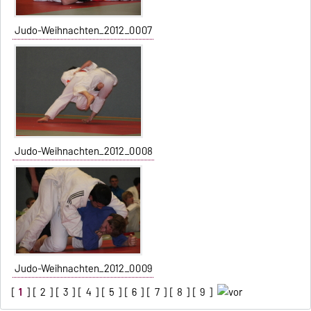
Judo-Weihnachten_2012_0007
Judo-Weihnachten_2012_0008
Judo-Weihnachten_2012_0009
[
1
] [
2
] [
3
] [
4
] [
5
] [
6
] [
7
] [
8
] [
9
]