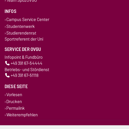
Team SpozOVGU
INFOS
Campus Service Center
Studentenwerk
Studierendenrat
Sportreferent der Uni
SERVICE DER OVGU
Infopoint & Fundbüro
+49 391 67-54444
Betriebs- und Stördienst
+49 391 67-51118
DIESE SEITE
Vorlesen
Drucken
Permalink
Weiterempfehlen
Impressum