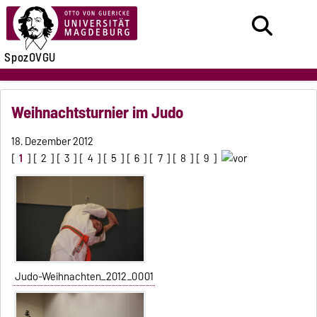
SpozOVGU
Weihnachtsturnier im Judo
18. Dezember 2012
[
1
] [
2
] [
3
] [
4
] [
5
] [
6
] [
7
] [
8
] [
9
]
Judo-Weihnachten_2012_0001