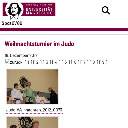
SpozOVGU
Weihnachtsturnier im Judo
18. Dezember 2012
[
1
] [
2
] [
3
] [
4
] [
5
] [
6
] [
7
] [
8
] [
9
]
Judo-Weihnachten_2012_0073