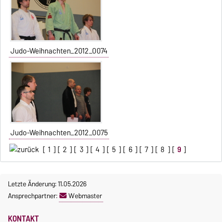
Judo-Weihnachten_2012_0074
Judo-Weihnachten_2012_0075
[
1
] [
2
] [
3
] [
4
] [
5
] [
6
] [
7
] [
8
] [
9
]
Letzte Änderung: 11.05.2026
Ansprechpartner:
Webmaster
KONTAKT