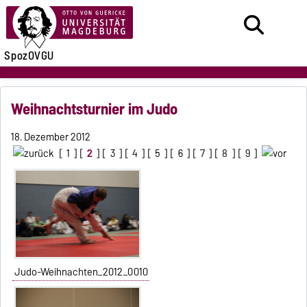
SpozOVGU
Weihnachtsturnier im Judo
18. Dezember 2012
[
1
] [
2
] [
3
] [
4
] [
5
] [
6
] [
7
] [
8
] [
9
]
Judo-Weihnachten_2012_0010