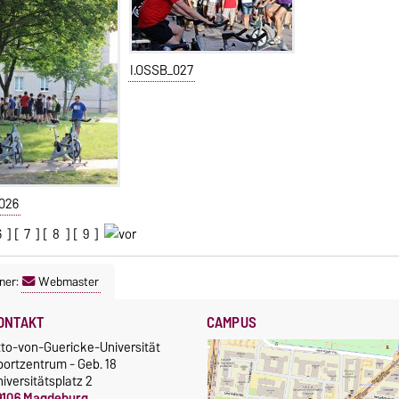
I.OSSB_027
_026
6
] [
7
] [
8
] [
9
]
ner:
Webmaster
ONTAKT
CAMPUS
tto-von-Guericke-Universität
portzentrum - Geb. 18
iversitätsplatz 2
9106 Magdeburg