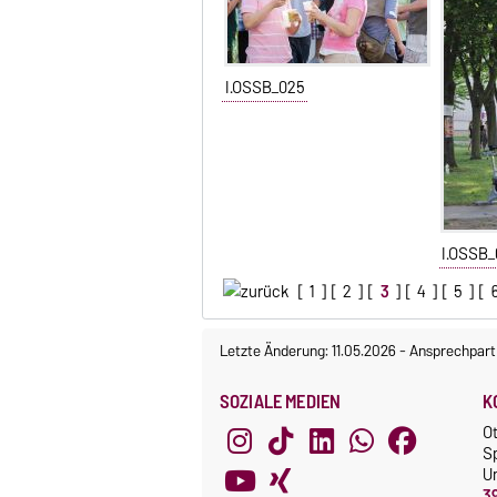
I.OSSB_025
I.OSSB
[
1
] [
2
] [
3
] [
4
] [
5
] [
Letzte Änderung: 11.05.2026
-
Ansprechpart
SOZIALE MEDIEN
K
O
S
Un
3