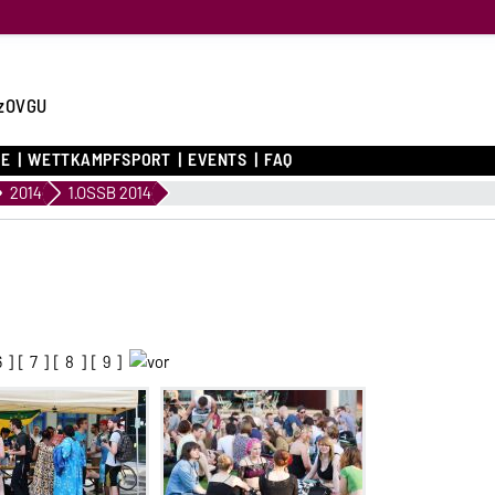
zOVGU
CE
WETTKAMPFSPORT
EVENTS
FAQ
2014
1.OSSB 2014
6
] [
7
] [
8
] [
9
]