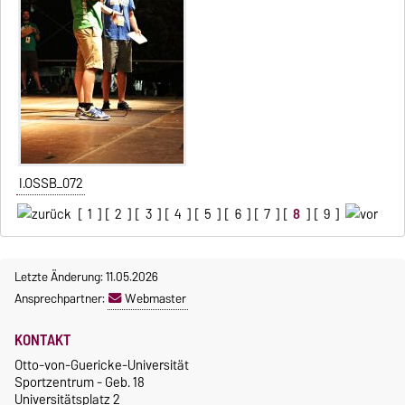
I.OSSB_072
[
1
] [
2
] [
3
] [
4
] [
5
] [
6
] [
7
] [
8
] [
9
]
Letzte Änderung: 11.05.2026
Ansprechpartner:
Webmaster
KONTAKT
Otto-von-Guericke-Universität
Sportzentrum - Geb. 18
Universitätsplatz 2