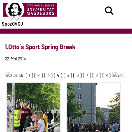
SpozOVGU
1.Otto´s Sport Spring Break
22. Mai 2014
[
1
] [
2
] [
3
] [
4
] [
5
] [
6
] [
7
] [
8
] [
9
]