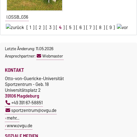
I.OSSB_036
[
1
] [
2
] [
3
] [
4
] [
5
] [
6
] [
7
] [
8
] [
9
]
Letzte Änderung: 11.05.2026
Ansprechpartner:
Webmaster
KONTAKT
Otto-von-Guericke-Universität
Sportzentrum - Geb. 18
Universitätsplatz 2
39106 Magdeburg
+49 391 67-58851
sportzentrum@ovgu.de
mehr…
www.ovgu.de
SOZIALE MEDIEN