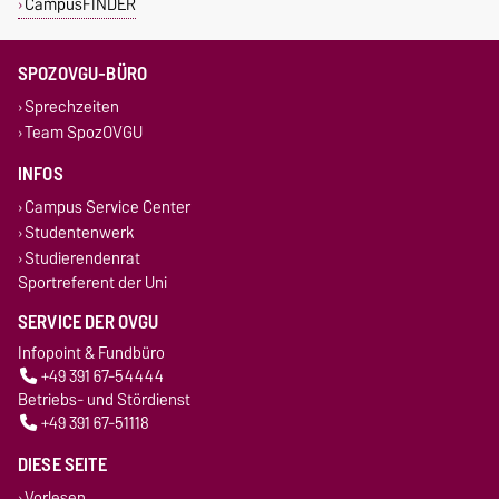
CampusFINDER
SPOZOVGU-BÜRO
Sprechzeiten
Team SpozOVGU
INFOS
Campus Service Center
Studentenwerk
Studierendenrat
Sportreferent der Uni
SERVICE DER OVGU
Infopoint & Fundbüro
+49 391 67-54444
Betriebs- und Stördienst
+49 391 67-51118
DIESE SEITE
Vorlesen