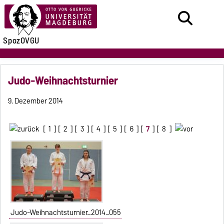
SpozOVGU
Judo-Weihnachtsturnier
9. Dezember 2014
[
1
] [
2
] [
3
] [
4
] [
5
] [
6
] [
7
] [
8
]
Judo-Weihnachtsturnier_2014_055