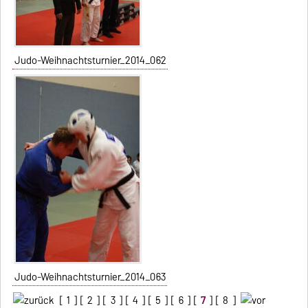
Judo-Weihnachtsturnier_2014_062
Judo-Weihnachtsturnier_2014_063
[
1
] [
2
] [
3
] [
4
] [
5
] [
6
] [
7
] [
8
]