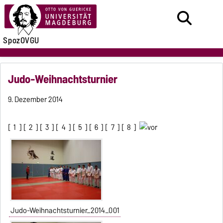
SpozOVGU
Judo-Weihnachtsturnier
9. Dezember 2014
[
1
] [
2
] [
3
] [
4
] [
5
] [
6
] [
7
] [
8
]
Judo-Weihnachtsturnier_2014_001