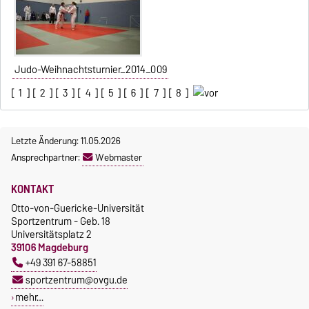
Judo-Weihnachtsturnier_2014_009
[
1
] [
2
] [
3
] [
4
] [
5
] [
6
] [
7
] [
8
]
Letzte Änderung: 11.05.2026
Ansprechpartner:
Webmaster
KONTAKT
Otto-von-Guericke-Universität
Sportzentrum - Geb. 18
Universitätsplatz 2
39106 Magdeburg
+49 391 67-58851
sportzentrum@ovgu.de
mehr…