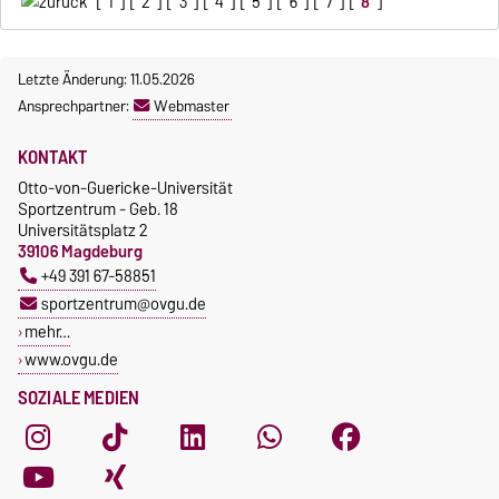
[
1
] [
2
] [
3
] [
4
] [
5
] [
6
] [
7
] [
8
]
Letzte Änderung: 11.05.2026
Ansprechpartner:
Webmaster
KONTAKT
Otto-von-Guericke-Universität
Sportzentrum - Geb. 18
Universitätsplatz 2
39106 Magdeburg
+49 391 67-58851
sportzentrum@ovgu.de
mehr…
www.ovgu.de
SOZIALE MEDIEN