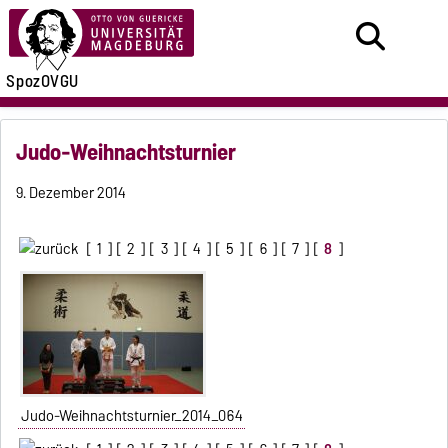
SpozOVGU
Judo-Weihnachtsturnier
9. Dezember 2014
[
1
] [
2
] [
3
] [
4
] [
5
] [
6
] [
7
] [
8
]
Judo-Weihnachtsturnier_2014_064