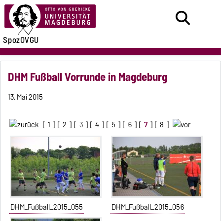
SpozOVGU
DHM Fußball Vorrunde in Magdeburg
13. Mai 2015
[
1
] [
2
] [
3
] [
4
] [
5
] [
6
] [
7
] [
8
]
DHM_Fußball_2015_055
DHM_Fußball_2015_056