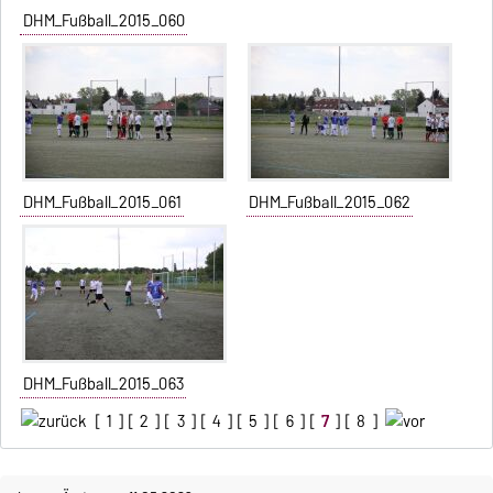
DHM_Fußball_2015_060
DHM_Fußball_2015_061
DHM_Fußball_2015_062
DHM_Fußball_2015_063
[
1
] [
2
] [
3
] [
4
] [
5
] [
6
] [
7
] [
8
]