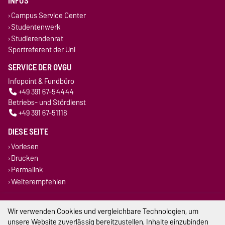
INFOS
Campus Service Center
Studentenwerk
Studierendenrat
Sportreferent der Uni
SERVICE DER OVGU
Infopoint & Fundbüro
+49 391 67-54444
Betriebs- und Stördienst
+49 391 67-51118
DIESE SEITE
Vorlesen
Drucken
Permalink
Weiterempfehlen
Impressum
Wir verwenden Cookies und vergleichbare Technologien, um
unsere Website zuverlässig bereitzustellen, Inhalte einzubinden