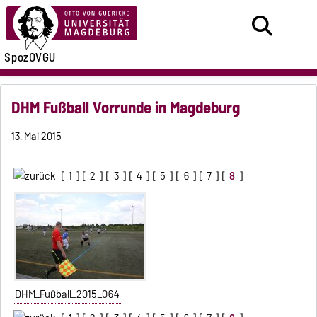
SpozOVGU
DHM Fußball Vorrunde in Magdeburg
13. Mai 2015
[
1
] [
2
] [
3
] [
4
] [
5
] [
6
] [
7
] [
8
]
DHM_Fußball_2015_064