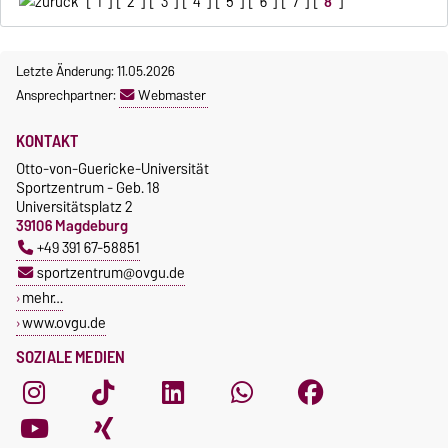
[
1
] [
2
] [
3
] [
4
] [
5
] [
6
] [
7
] [
8
]
Letzte Änderung: 11.05.2026
Ansprechpartner:
Webmaster
KONTAKT
Otto-von-Guericke-Universität
Sportzentrum - Geb. 18
Universitätsplatz 2
39106 Magdeburg
+49 391 67-58851
sportzentrum@ovgu.de
mehr…
www.ovgu.de
SOZIALE MEDIEN