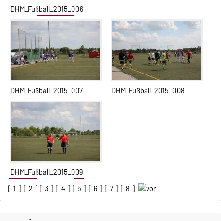
DHM_Fußball_2015_006
DHM_Fußball_2015_007
DHM_Fußball_2015_008
DHM_Fußball_2015_009
[
1
] [
2
] [
3
] [
4
] [
5
] [
6
] [
7
] [
8
]