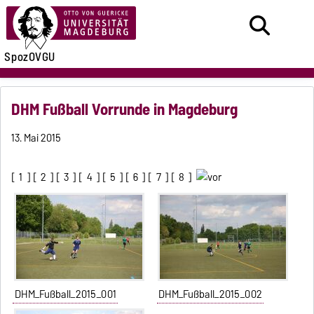
SpozOVGU
DHM Fußball Vorrunde in Magdeburg
13. Mai 2015
[
1
] [
2
] [
3
] [
4
] [
5
] [
6
] [
7
] [
8
]
DHM_Fußball_2015_001
DHM_Fußball_2015_002