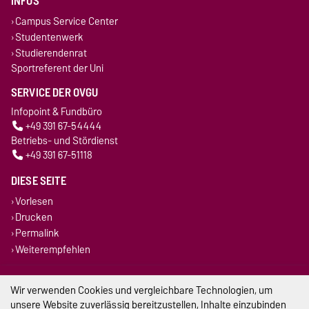
INFOS
Campus Service Center
Studentenwerk
Studierendenrat
Sportreferent der Uni
SERVICE DER OVGU
Infopoint & Fundbüro
+49 391 67-54444
Betriebs- und Stördienst
+49 391 67-51118
DIESE SEITE
Vorlesen
Drucken
Permalink
Weiterempfehlen
Impressum
Wir verwenden Cookies und vergleichbare Technologien, um
unsere Website zuverlässig bereitzustellen, Inhalte einzubinden