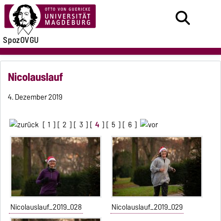
SpozOVGU
Nicolauslauf
4. Dezember 2019
[
1
] [
2
] [
3
] [
4
] [
5
] [
6
]
Nicolauslauf_2019_028
Nicolauslauf_2019_029