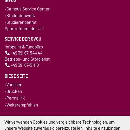
INFOS
Campus Service Center
Studentenwerk
Studierendenrat
Sportreferent der Uni
SERVICE DER OVGU
Infopoint & Fundbüro
+49 391 67-54444
Betriebs- und Stördienst
+49 391 67-51118
DIESE SEITE
Vorlesen
Drucken
Permalink
Weiterempfehlen
Impressum
Wir verwenden Cookies und vergleichbare Technologien, um
unsere Website zuverlässig bereitzustellen, Inhalte einzubinden