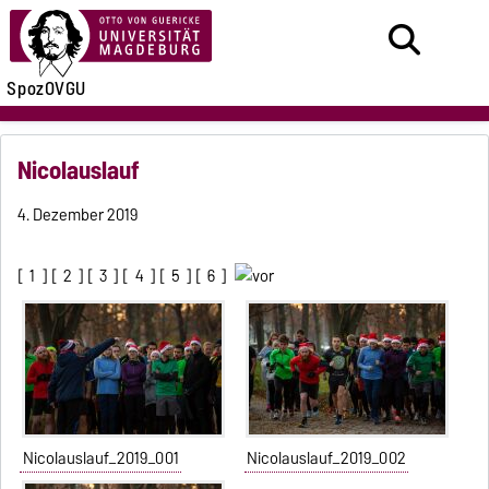
SpozOVGU
Nicolauslauf
4. Dezember 2019
[
1
] [
2
] [
3
] [
4
] [
5
] [
6
]
Nicolauslauf_2019_001
Nicolauslauf_2019_002