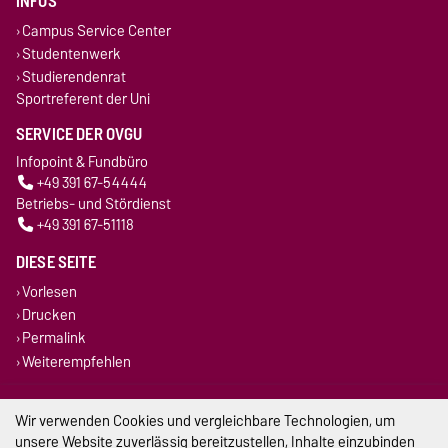
INFOS
Campus Service Center
Studentenwerk
Studierendenrat
Sportreferent der Uni
SERVICE DER OVGU
Infopoint & Fundbüro
+49 391 67-54444
Betriebs- und Stördienst
+49 391 67-51118
DIESE SEITE
Vorlesen
Drucken
Permalink
Weiterempfehlen
Impressum
Wir verwenden Cookies und vergleichbare Technologien, um
unsere Website zuverlässig bereitzustellen, Inhalte einzubinden