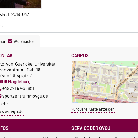
slauf_2019_047
6
]
ner:
Webmaster
ONTAKT
CAMPUS
tto-von-Guericke-Universität
portzentrum - Geb. 18
iversitätsplatz 2
9106 Magdeburg
+49 391 67-58851
sportzentrum@ovgu.de
mehr…
Größere Karte anzeigen
www.ovgu.de
NFOS
SERVICE DER OVGU
Infopoint & Fundbüro
ampus Service Center