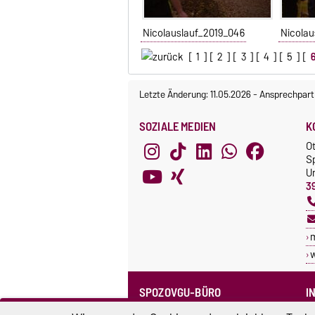
Nicolauslauf_2019_046
Nicolau
[
1
] [
2
] [
3
] [
4
] [
5
] [
Letzte Änderung: 11.05.2026
-
Ansprechpart
SOZIALE MEDIEN
K
O
S
Un
3
SPOZOVGU-BÜRO
I
Sprechzeiten
C