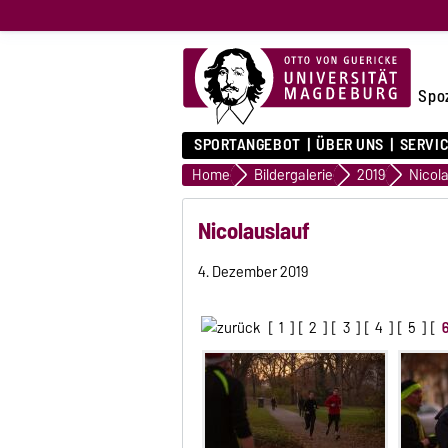
Spo
SPORTANGEBOT
ÜBER UNS
SERVI
Home
Bildergalerie
2019
Nicola
Nicolauslauf
4. Dezember 2019
[
1
] [
2
] [
3
] [
4
] [
5
] [