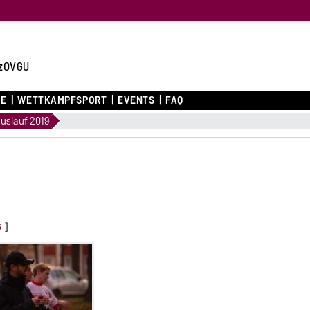
zOVGU
CE
WETTKAMPFSPORT
EVENTS
FAQ
uslauf 2019
6
]